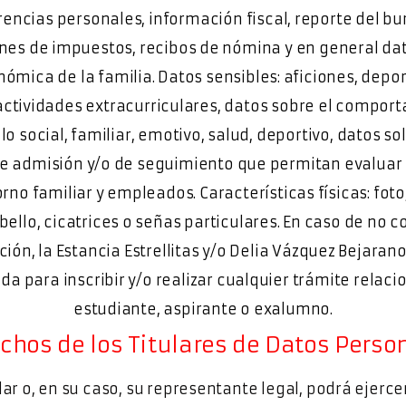
rencias personales, información fiscal, reporte del bu
nes de impuestos, recibos de nómina y en general dat
ómica de la familia. Datos sensibles: aficiones, depo
 actividades extracurriculares, datos sobre el compor
o social, familiar, emotivo, salud, deportivo, datos so
de admisión y/o de seguimiento que permitan evaluar 
rno familiar y empleados. Características físicas: foto,
abello, cicatrices o señas particulares. En caso de no 
ión, la Estancia Estrellitas y/o Delia Vázquez Bejarano
da para inscribir y/o realizar cualquier trámite relac
estudiante, aspirante o exalumno.
chos de los Titulares de Datos Perso
lar o, en su caso, su representante legal, podrá ejerc