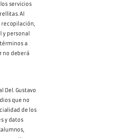
los servicios
llitas. Al
 recopilación,
 y personal
 términos a
ar no deberá
al Del. Gustavo
udios que no
cialidad de los
s y datos
xalumnos,