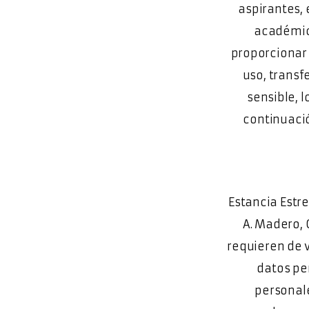
aspirantes, 
académico
proporcionar 
uso, trans
sensible, 
continuació
Estancia Estre
A. Madero, 
requieren de v
datos pe
personal