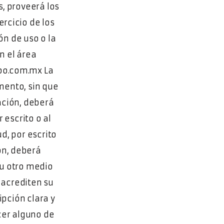
s, proveerá los
ercicio de los
ón de uso o la
n el área
hoo.com.mx La
mento, sin que
ación, deberá
 escrito o al
d, por escrito
ón, deberá
 u otro medio
 acrediten su
ipción clara y
cer alguno de