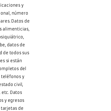
ficaciones y
sional, número
lares. Datos de
s alimenticias,
siquiátrico,
be, datos de
d de todos sus
es si están
completos del
 teléfonos y
tado civil,
, etc. Datos
os y egresos
 tarjetas de