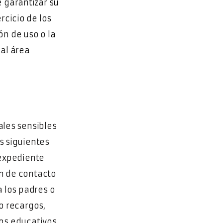
 garantizar su
rcicio de los
ón de uso o la
 al área
ales sensibles
s siguientes
 expediente
n de contacto
 los padres o
o recargos,
cios educativos