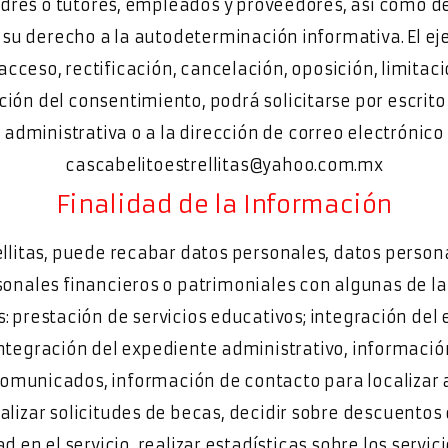
dres o tutores, empleados y proveedores, así como de
 su derecho a la autodeterminación informativa. El eje
cceso, rectificación, cancelación, oposición, limitaci
ión del consentimiento, podrá solicitarse por escrito
administrativa o a la dirección de correo electrónico
cascabelitoestrellitas@yahoo.com.mx
Finalidad de la Información
ellitas, puede recabar datos personales, datos person
sonales financieros o patrimoniales con algunas de la
s: prestación de servicios educativos; integración del
ntegración del expediente administrativo, informació
comunicados, información de contacto para localizar a
nalizar solicitudes de becas, decidir sobre descuentos 
d en el servicio, realizar estadísticas sobre los servi