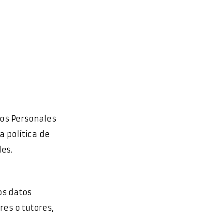
tos Personales
a política de
es.
os datos
es o tutores,