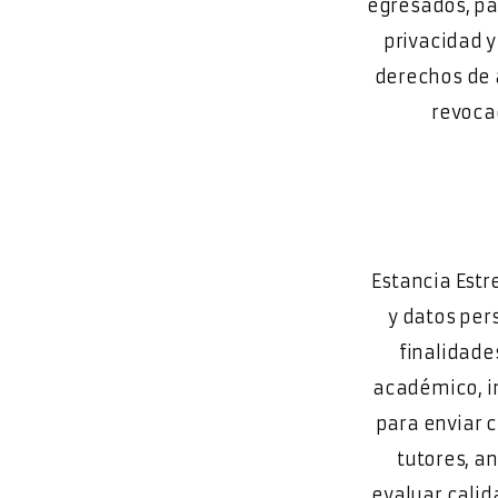
egresados, pa
privacidad y
derechos de a
revocac
Estancia Estr
y datos per
finalidade
académico, i
para enviar 
tutores, a
evaluar calida