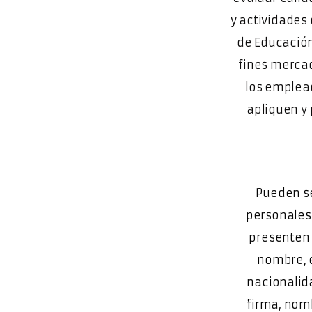
y actividades 
de Educación
fines mercad
los emplead
apliquen y 
Pueden se
personales 
presenten 
nombre, e
nacionalida
firma, nom