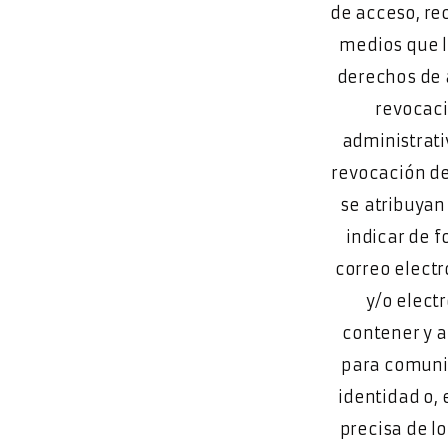
de acceso, rec
medios que le
derechos de a
revocaci
administrati
revocación de
se atribuyan
indicar de f
correo electr
y/o elect
contener y a
para comunic
identidad o, 
precisa de l