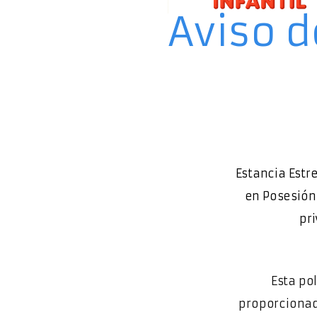
Aviso d
Estancia Estr
en Posesión 
pr
Esta po
proporcionad