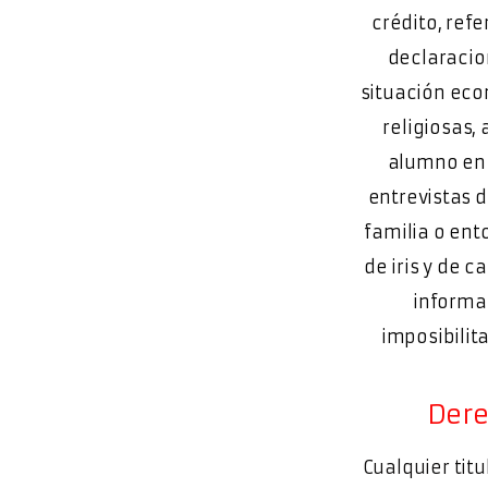
crédito, refe
declaracio
situación econ
religiosas,
alumno en l
entrevistas 
familia o ento
de iris y de c
informac
imposibilita
Dere
Cualquier titu