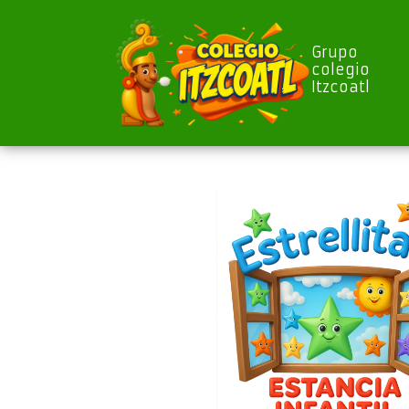
Grupo
colegio
Itzcoatl