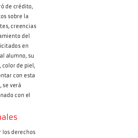
ró de crédito,
os sobre la
rtes, creencias
tamiento del
licitados en
al alumno, su
 color de piel,
contar con esta
, se verá
ionado con el
nales
er los derechos