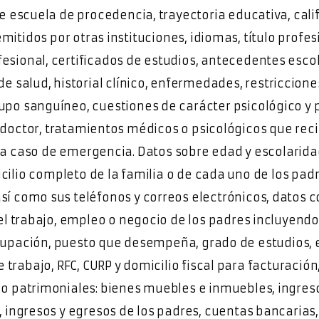
e escuela de procedencia, trayectoria educativa, cali
emitidos por otras instituciones, idiomas, título profe
esional, certificados de estudios, antecedentes esco
de salud, historial clínico, enfermedades, restriccione
rupo sanguíneo, cuestiones de carácter psicológico y p
 doctor, tratamientos médicos o psicológicos que reci
a caso de emergencia. Datos sobre edad y escolarida
icilio completo de la familia o de cada uno de los padr
sí como sus teléfonos y correos electrónicos, datos 
el trabajo, empleo o negocio de los padres incluyendo
cupación, puesto que desempeña, grado de estudios, es
 trabajo, RFC, CURP y domicilio fiscal para facturación
 o patrimoniales: bienes muebles e inmuebles, ingres
 ingresos y egresos de los padres, cuentas bancarias,